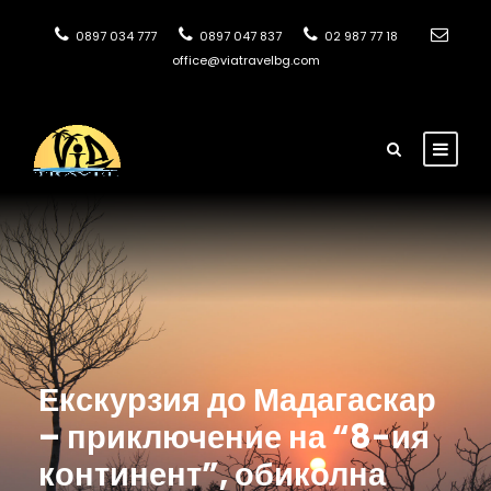
0897 034 777
0897 047 837
02 987 77 18
office@viatravelbg.com
Екскурзия до Мадагаскар
– приключение на “8-ия
континент”, обиколна