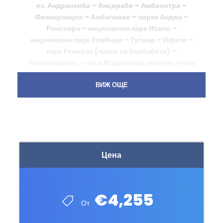
ез. Андраикиба – Анцирабе – Амбоситра –
Фианаранцоа – Амбалавао – парка Анджа –
Ранохира – национален парк Исало –
национален парк Зомбице – Тулеар – Ифати –
парк Рениала (парка на баобабите) –
Антананариво – парк Мадагаскар екзотик –парк
Вакона – национален парк Андасибе-Мантадиа
– Антананариво – Истанбул – София
ВИЖ ОЩЕ
15 дни / 12 нощувки/ 12 закуски/ 12 вечери/ 6
обяда
Дата: 09 – 23 октомври 2024 г.
Цена
€4,255
Остров Мадагаскар
е девствено място, пълно с
От
обещания
, място, където слънцето е щедро,
бреговете – великолепни, а океанът –