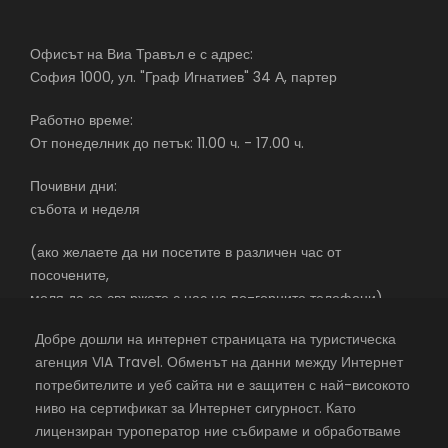
климатът да е по-прохладен. Вечеря. Нощувка.
Офисът на Виа Травъл е с адрес:
София 1000, ул. "Граф Игнатиев" 34 А, партер
Ден 3
– туристическа обиколка Антананариво /
Амбохидрано / Фиаданана / езерото
Работно време:
Андраикиба/ Анцирабе
От понеделник до петък: 11.00 ч. - 17.00 ч.
Почивни дни:
Закуска. Следва кратка панорамна обиколка на
събота и неделя
старата част на Антананариво, където се намират
типични старинни къщи, кралския дворец РОВА,
(ако желаете да ни посетите в различен час от
езерото Аноси с квартала на министерствата и
посочените,
булевард Независимост с кметството. Отправяме сена
моля да се свържете с нас на по-горните телефони)
юг към Анцирабе (3,5 часа). Пътуваме по национален
път № 7, класифициран като един от най-живописните
Добре дошли на интернет страницата на туристическа
в света – пред погледа се редуват планински области,
агенция VIA Travel. Обменът на данни между Интернет
плата, гористи хълмове, високопланински оризови
потребителите и уеб сайта ни е защитен с най-високото
тераси, просторна савана и земя, обагрена в червено.
екскурзии в чужбина със самолет – почивки в чужбина –
ниво на сертификат за Интернет сигурност. Като
Отклоняваме се малко на запад към селището
почивки в чужбина 2026 – с една от най-добрите
лицензиран туроператор ние събираме и обработваме
Амбохидрано, откъдето след лек едночасов преход
туристически агенции