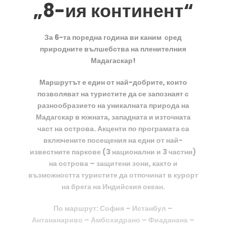
„8-ия континент“
За 6-та поредна година ви каним сред
природните вълшебства на пленителния
Мадагаскар!
Маршрутът е един от най-добрите, които
позволяват на туристите да се запознаят с
разнообразието на уникалната природа на
Мадагскар в южната, западната и източната
част на острова. Акценти по програмата са
включените посещения на едни от най-
известните паркове (3 национални и 3 частни)
на острова – защитени зони, както и
възможността туристите да отпочинат в курорт
на брега на Индийския океан.
По маршрут: София – Истанбул –
Антананариво – Амбохидрано – Фиаданана –