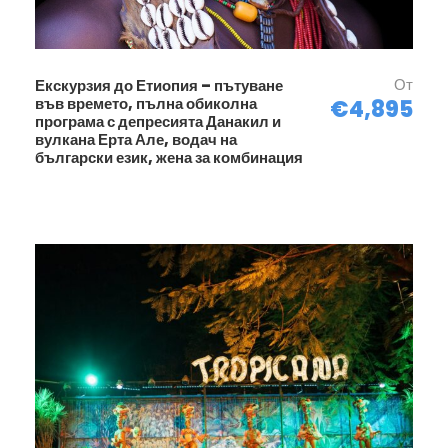
От
Екскурзия до Етиопия – пътуване
във времето, пълна обиколна
€4,895
програма с депресията Данакил и
вулкана Ерта Але, водач на
български език, жена за комбинация
Програма
Прикачен файл с детайли за програмата във
формат .PDF