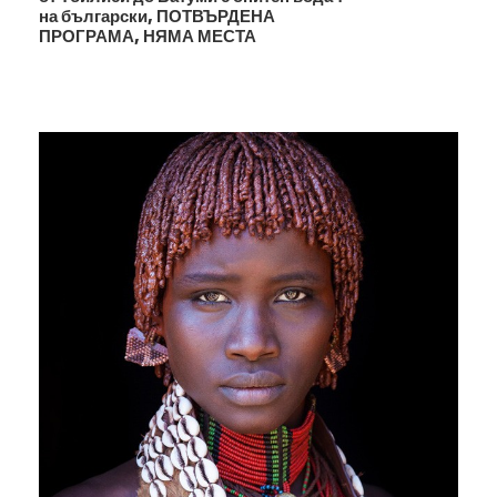
на български, ПОТВЪРДЕНА
възможности за
любопитните
изслед
ователи
.
ПРОГРАМА, НЯМА МЕСТА
Всяка експедиция до планините, тропическите гори,
речните долини, крайбрежните зони, пещерите или
пустинните местности на острова води до
откриването на някой нов вид от света на флората
и фауната.
Тук са представени
5% от видовете
животни и растения на земята,
9
0% от които
съществуват
единствено
на този остров.
Изолацията му в продължение на милиони години е
позволил
а
създаването на този, както го наричат
„
осми континент
“
– без аналог в света
.
Галерия