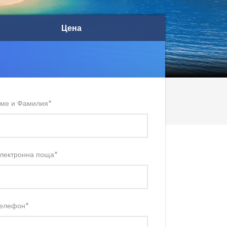
Цена
Цена
ме и Фамилия
*
лектронна поща
*
елефон
*