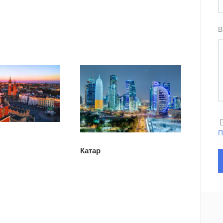
В
П
Катар