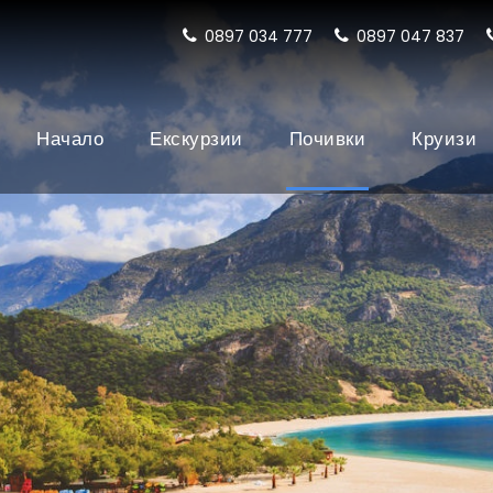
0897 034 777
0897 047 837
Начало
Екскурзии
Почивки
Круизи