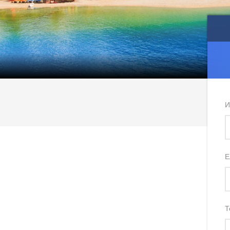
И
Е
Т