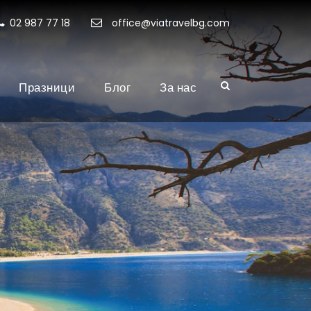
02 987 77 18
office@viatravelbg.com
Празници
Блог
За нас