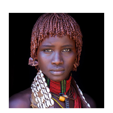
разположен на високо плато, обграден от планини –
жизненият център на страната. Туристическата ни
програма започва по булевард Реформа, последвана
от фото-пауза на Паметника на независимостта, чиято
колона е увенчана от златен ангел. Посещаваме
площада на трите култури в Тлателолко, където върху
руини от храм от предколумбовата епоха е построена
испанската църква Св. Якоб, заобиколен от
високоиздигащи се съвременни сгради. Следва обяд
на терасата на ресторант с гледка към централния
площад Сокало (площада на Конституцията).
Програмата продължава с пешеходна разходка из
площада като ще започнем с Националния дворец с
9-те стенописа на Диего Ривера, рисувани между 1929
и 1951 г. и описващи мексиканската цивилизация от
пристигането на бог Кетцалкоатл (Пернатата змия на
езика на ацтеките) до постреволюционния период.
Продължаваме с разглеждане на останките от древния
Теночтитлан (някога най-големият град и столица на