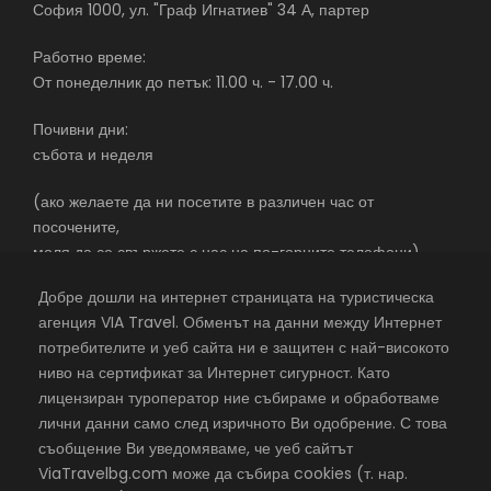
София 1000, ул. "Граф Игнатиев" 34 А, партер
съм самата аз.” В Синята къща ще видите някои от
най-известните картини на мексиканката и на нейния
Работно време:
съпруг Диего Ривера, както и творби на художници,
От понеделник до петък: 11.00 ч. - 17.00 ч.
приятели на двойката. Продължаваме с посещение на
музея на Лев Троцки, руския революционер и
Почивни дни:
политически бежанец от 1936 г., преследван заради
събота и неделя
съдържанието на книгата си „Преданата революция”.
Той намира убежище за себе си и жена си в дома на
(ако желаете да ни посетите в различен час от
Кало и Ривера. На 21 август 1940 г. Троцки умира след
посочените,
опита за убийство от близкия до неговото обкръжение
моля да се свържете с нас на по-горните телефони)
агент на НКВД и испански комунист Рамон Меркадер.
След кремацията е погребан в двора на къщата си в
Добре дошли на интернет страницата на туристическа
Койоакан.
агенция VIA Travel. Обменът на данни между Интернет
потребителите и уеб сайта ни е защитен с най-високото
екскурзии в чужбина със самолет – почивки в чужбина –
Мексико е тръпчиво и вкусно, с гастрономия, каквато
ниво на сертификат за Интернет сигурност. Като
почивки в чужбина 2026 – с една от най-добрите
по сложност и разнообразие на вкусовете се среща на
лицензиран туроператор ние събираме и обработваме
туристически агенции
малко места в света. Предлагаме ви *вечеря в
лични данни само след изричното Ви одобрение. С това
ресторант на площад Гарибалди, където наред с
съобщение Ви уведомяваме, че уеб сайтът
©
VIA Travel
, всички права запазени,
Хостинг в Rax.bg
вкусната традиционна мексиканска кухня, ще бъдете
ViaTravelbg.com може да събира cookies (т. нар.
свидетели на удивително шоу – представяне на