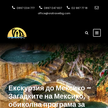
0897 034 777
0897 047 837
02 987 77 18
office@viatravelbg.com
Екскурзия до Мексико –
Загадките на Мексико,
обиколна програма за