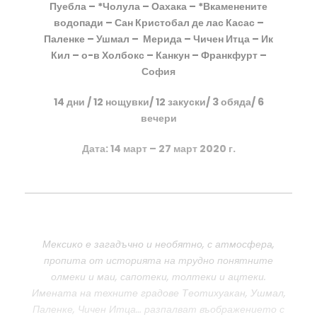
Пуебла – *Чолула – Оахака – *Вкаменените
водопади – Сан Кристобал де лас Касас –
Паленке – Ушмал – Мерида – Чичен Итца – Ик
Кил – о-в Холбокс – Канкун – Франкфурт –
София
14 дни / 12 нощувки/ 12 закуски/ 3 обяда/ 6
вечери
Дата: 14 март – 27 март 2020 г.
Мексико е загадъчно и необятно, с атмосфера,
пропита от историята на трудно понятните
олмеки и маи, сапотеки, толтеки и ацтеки.
Имената на техните градове Теотихуакан, Ушмал,
Паленке, Чичен Итца… разпалват въображението с