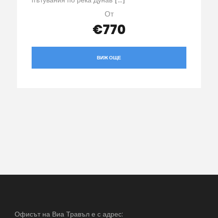
От
€770
ВИЖ ОЩЕ
Офисът на Виа Травъл е с адрес: