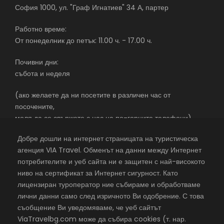
София 1000, ул. "Граф Игнатиев" 34 А, партер
Работно време:
От понеделник до петък: 11.00 ч. - 17.00 ч.
Почивни дни:
събота и неделя
(ако желаете да ни посетите в различен час от
посочените,
моля да се свържете с нас на по-горните телефони)
Добре дошли на интернет страницата на туристическа
агенция VIA Travel. Обменът на данни между Интернет
потребителите и уеб сайта ни е защитен с най-високото
екскурзии в чужбина със самолет – почивки в чужбина –
ниво на сертификат за Интернет сигурност. Като
почивки в чужбина 2026 – с една от най-добрите
лицензиран туроператор ние събираме и обработваме
туристически агенции
лични данни само след изричното Ви одобрение. С това
съобщение Ви уведомяваме, че уеб сайтът
©
VIA Travel
, всички права запазени,
Хостинг в Rax.bg
ViaTravelbg.com може да събира cookies (т. нар.