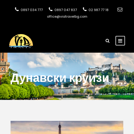
0897 034 777
0897 047 837
02 987 77 18
office@viatravelbg.com
Дунавски круизи