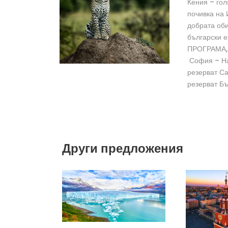
Кения – го
почивка на
добрата оби
български 
ПРОГРАМА,
София – На
резерват С
резерват Б
Други предложения