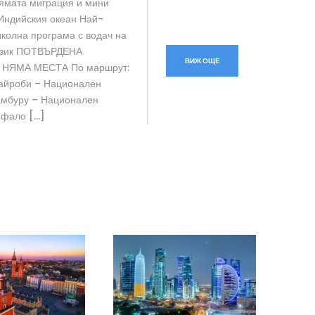
лямата миграция и мини
 Индийския океан Най-
колна програма с водач на
език ПОТВЪРДЕНА
ВИЖ ОЩЕ
 НЯМА МЕСТА По маршрут:
йроби – Национален
амбуру – Национален
ъфало […]