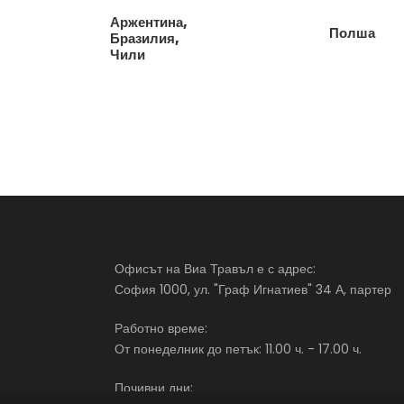
Аржентина,
Полша
Бразилия,
Чили
Офисът на Виа Травъл е с адрес:
София 1000, ул. "Граф Игнатиев" 34 А, партер
Работно време:
От понеделник до петък: 11.00 ч. - 17.00 ч.
Почивни дни: