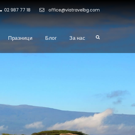
02 987 77 18
office@viatravelbg.com
Празници
Блог
За нас