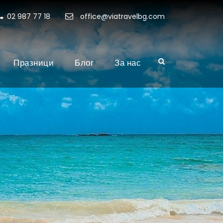
02 987 77 18
office@viatravelbg.com
Празници
Блог
За нас