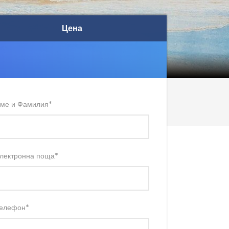
Цена
Цена
ме и Фамилия
*
лектронна поща
*
елефон
*