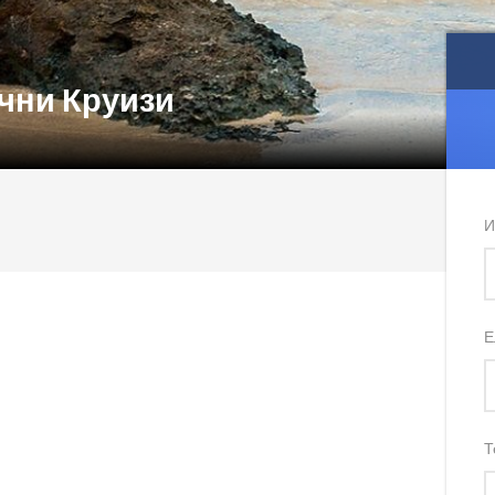
ечни Круизи
И
Е
Т