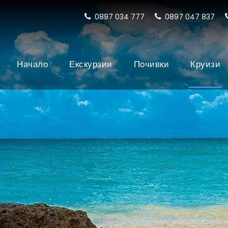
0897 034 777
0897 047 837
Начало
Екскурзии
Почивки
Круизи