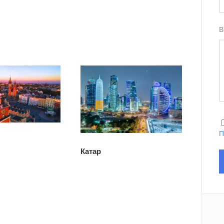
В
П
Катар