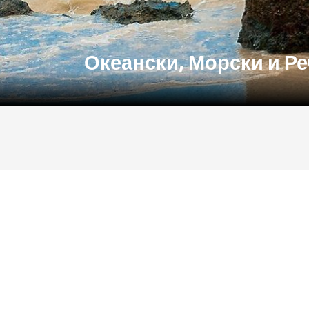
Океански, Морски и Р