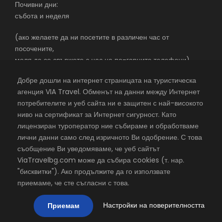
Почивни дни:
събота и неделя
(ако желаете да ни посетите в различен час от
посочените,
моля да се свържете с нас на по-горните телефони)
Добре дошли на интернет страницата на туристическа
агенция VIA Travel. Обменът на данни между Интернет
потребителите и уеб сайта ни е защитен с най-високото
екскурзии в чужбина със самолет – почивки в чужбина –
ниво на сертификат за Интернет сигурност. Като
почивки в чужбина 2026 – с една от най-добрите
лицензиран туроператор ние събираме и обработваме
туристически агенции
лични данни само след изричното Ви одобрение. С това
съобщение Ви уведомяваме, че уеб сайтът
©
VIA Travel
, всички права запазени,
Хостинг в Rax.bg
ViaTravelbg.com може да събира cookies (т. нар.
"бисквитки"). Ако продължите да го използвате
Посетете VIA Travel във
Facebook
приемаме, че сте съгласни с това.
Настройки на поверителността
Приемам