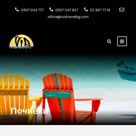
0897 034 777
0897 047 837
02 987 77 18
office@viatravelbg.com
Почивки