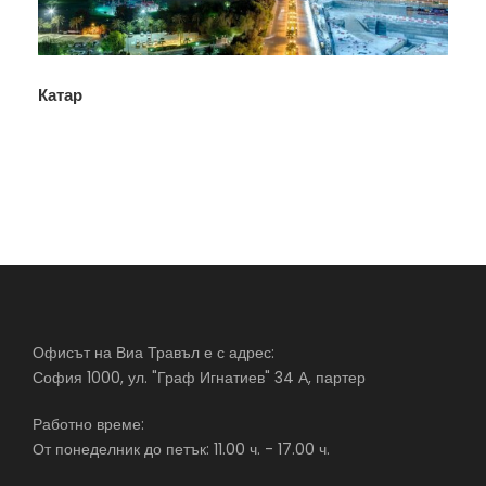
Катар
Офисът на Виа Травъл е с адрес:
София 1000, ул. "Граф Игнатиев" 34 А, партер
Работно време:
От понеделник до петък: 11.00 ч. - 17.00 ч.