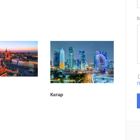
В
П
Катар