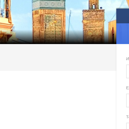
И
Е
Т