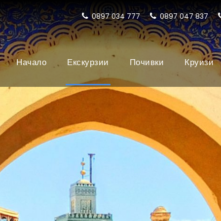
0897 034 777
0897 047 837
Начало
Екскурзии
Почивки
Круизи