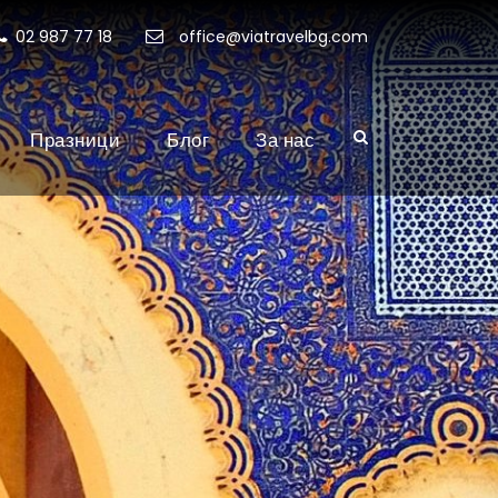
02 987 77 18
office@viatravelbg.com
Празници
Блог
За нас