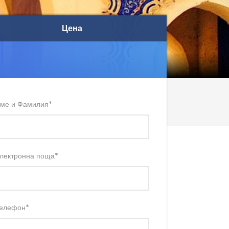
Цена
Цена
ме и Фамилия
*
лектронна поща
*
елефон
*