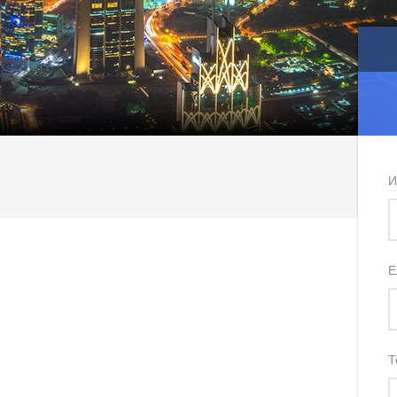
И
Е
Т