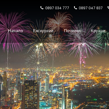
0897 034 777
0897 047 837
Начало
Екскурзии
Почивки
Круизи