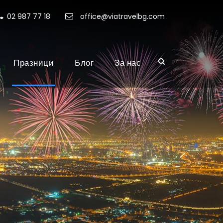
02 987 77 18
office@viatravelbg.com
Празници
Блог
За нас