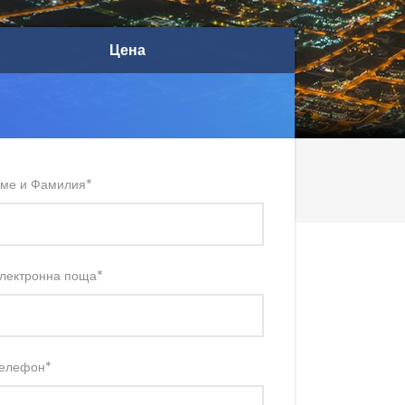
Цена
Цена
ме и Фамилия
*
лектронна поща
*
елефон
*