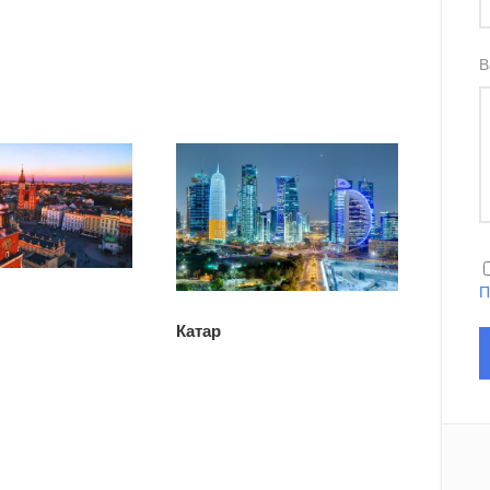
В
П
Катар