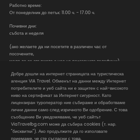
Работно време:
От понеделник до петък: 11.00 ч. - 17.00 ч.
Почивни дни:
събота и неделя
(ако желаете да ни посетите в различен час от
посочените,
моля да се свържете с нас на по-горните телефони)
Добре дошли на интернет страницата на туристическа
агенция VIA Travel. Обменът на данни между Интернет
потребителите и уеб сайта ни е защитен с най-високото
екскурзии в чужбина със самолет – почивки в чужбина –
ниво на сертификат за Интернет сигурност. Като
почивки в чужбина 2026 – с една от най-добрите
лицензиран туроператор ние събираме и обработваме
туристически агенции
лични данни само след изричното Ви одобрение. С това
съобщение Ви уведомяваме, че уеб сайтът
©
VIA Travel
, всички права запазени,
Хостинг в Rax.bg
ViaTravelbg.com може да събира cookies (т. нар.
"бисквитки"). Ако продължите да го използвате
Посетете VIA Travel във
Facebook
приемаме, че сте съгласни с това.