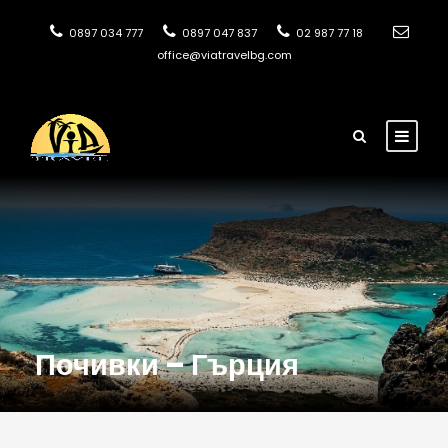
0897 034 777
0897 047 837
02 987 77 18
office@viatravelbg.com
Почивки – Гърция