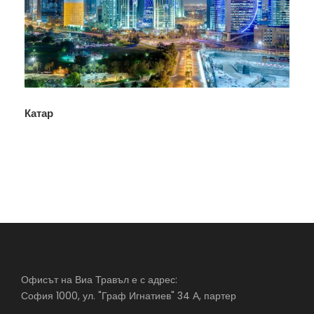
Катар
Офисът на Виа Травъл е с адрес:
София 1000, ул. "Граф Игнатиев" 34 А, партер