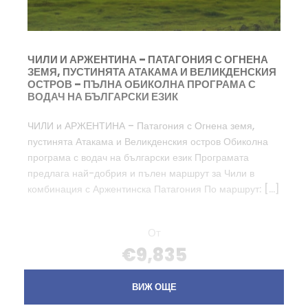
ЧИЛИ И АРЖЕНТИНА – ПАТАГОНИЯ С ОГНЕНА
ЗЕМЯ, ПУСТИНЯТА АТАКАМА И ВЕЛИКДЕНСКИЯ
ОСТРОВ – ПЪЛНА ОБИКОЛНА ПРОГРАМА С
ВОДАЧ НА БЪЛГАРСКИ ЕЗИК
ЧИЛИ и АРЖЕНТИНА – Патагония с Огнена земя,
пустинята Атакама и Великденския остров Обиколна
програма с водач на български език Програмата
предлага най-добрия и пълен маршрут за Чили в
комбинация с Аржентинска Патагония По маршрут: […]
От
€9,835
ВИЖ ОЩЕ
ВИЖ ОЩЕ