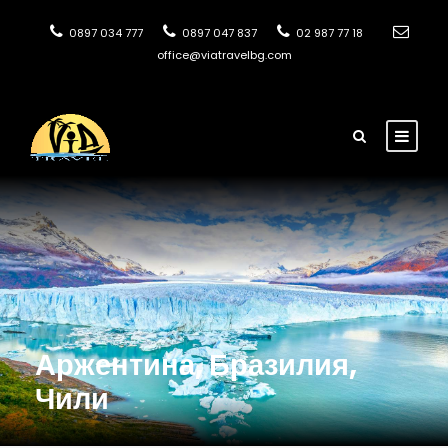
0897 034 777
0897 047 837
02 987 77 18
office@viatravelbg.com
Аржентина, Бразилия,
Чили