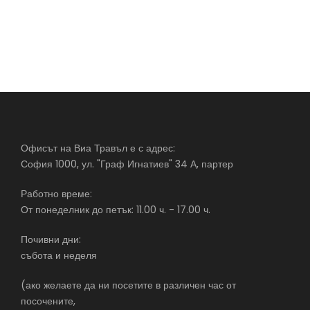
Офисът на Виа Травъл е с адрес:
София 1000, ул. "Граф Игнатиев" 34 А, партер
Работно време:
От понеделник до петък: 11.00 ч. - 17.00 ч.
Почивни дни:
събота и неделя
(ако желаете да ни посетите в различен час от
посочените,