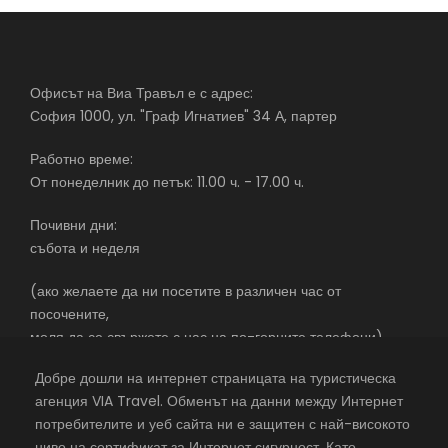
Офисът на Виа Травъл е с адрес:
София 1000, ул. "Граф Игнатиев" 34 А, партер
Работно време:
От понеделник до петък: 11.00 ч. - 17.00 ч.
Почивни дни:
събота и неделя
(ако желаете да ни посетите в различен час от
посочените,
моля да се свържете с нас на по-горните телефони)
Добре дошли на интернет страницата на туристическа
агенция VIA Travel. Обменът на данни между Интернет
потребителите и уеб сайта ни е защитен с най-високото
екскурзии в чужбина със самолет – почивки в чужбина –
ниво на сертификат за Интернет сигурност. Като