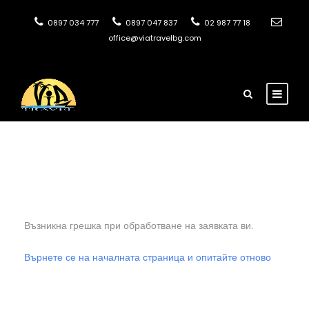
0897 034 777
0897 047 837
02 987 77 18
office@viatravelbg.com
Възникна грешка при обработване на заявката ви.
Върнете се на началната страница и опитайте отново