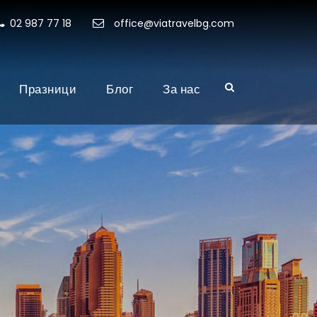
02 987 77 18
office@viatravelbg.com
Празници
Блог
За нас