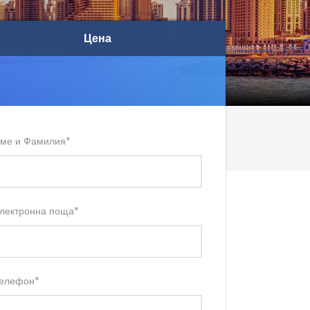
Цена
Цена
ме и Фамилия
*
лектронна поща
*
елефон
*