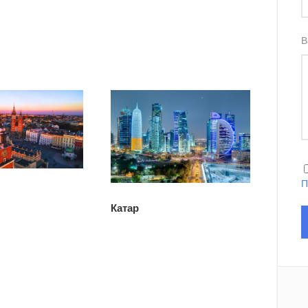
В
П
Катар