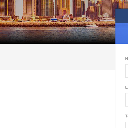
И
Е
Т