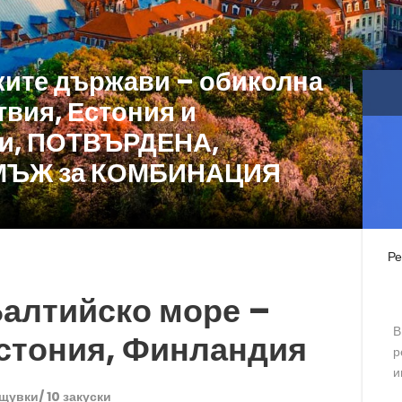
ките държави – обиколна
твия, Естония и
ки, ПОТВЪРДЕНА,
 МЪЖ за КОМБИНАЦИЯ
Ре
алтийско море –
В
Естония, Финландия
р
и
ощувки/ 10 закуски