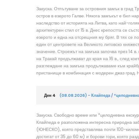
Закуска. Отпътуване за островния замък в град Т
остров в езерото Галве. Някога замъкът е бил на
наследство от историята на Литва, като най-гол
архитектурен стил от 15 в. Днес крепостта се със
езерото и една на отсрещния му бряг. В тях се 
един от центровете на Великото литовско княжест
значение. Строежът на замъка започва през 14 в.
на Тракай продължават до края на 16 в., след кое
разглеждане на замъка продължаваме към крайбр
пристанище в комбинация с модерен джаз град. Н
Ден 4
(08.08.2026) - Клайпеда / *целодневн
Закуска. Свободно време или *целодневна екскур
Клайпеда е разположена интересна природна за
(ЮНЕСКО), която представлява почти 100-киломе
достигат от 35 до 60 м) и борови гори, която ра