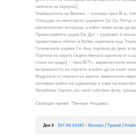
смяната на караула);
Университета на Вилнюс – основан през 16 в., то
Площада на кметството; църквата Св. Св. Петър и 
изключителен интериор, в който човек може да ви
Православната църка Св. Дух – църковен и манаст
православна обител в Литва, наричана още Тюрк
Готическата църква Св. Ана, оцеляла до днес в 
Портата на зората (единствената оцеляла от същ
стени на града) – през 1671 г. кармелитските мон
вътрешността на портата, в който да се пазят няк
Мадоната от портата на зората; живописния ква
изолиран район на художници и хора на изкуството
Република Ужупис със свой собствен флаг, презид
Свободно време. *Вечеря. Нощувка.
Ден 3
(07.08.2026) - Вилнюс / Тракай / Клай