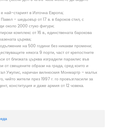
й е най-старият в Източна Европа;
Павел – шедьовър от 17 в. в бароков стил, с
ди около 2000 стуко фигури;
ирски комплекс от 16 в., единствената барокова
оазената църква;
продължение на 500 години без никакви промени;
ествуващите някога 9 порти, част от крепостните
аси от близката църква изградили параклис във
ои от свещените образи на града, сред които и
ртал Ужупис, наричан вилнюския Монмартр – малък
, чийто жители през 1997 г. го провъзгласили за
ент, конституция и даже армия от 12 човека.
педа