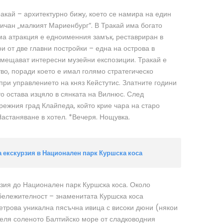
ракай – архитектурно бижу, което се намира на един
ричан „малкият Мариенбург“. В Тракай има богато
яма атракция е едноименния замък, реставриран в
тои от две главни постройки – една на острова в
помещават интересни музейни експозиции. Тракай е
во, поради което е имал голямо стратегическо
 при управлението на княз Кейстутис. Златните години
то остава изцяло в сянката на Вилнюс. След
ежния град Клайпеда, който крие чара на старо
астаняване в хотел. *Вечеря. Нощувка.
а екскурзия в Национален парк Куршска коса
зия до Национален парк Куршска коса. Около
бележителност – знаменитата Куршска коса
трова уникална пясъчна ивица с високи дюни (някои
зделя соленото Балтийско море от сладководния