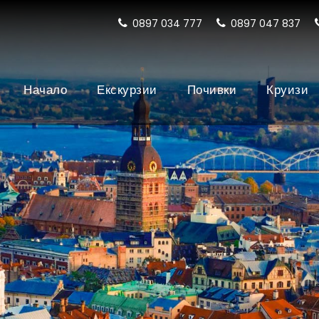
0897 034 777
0897 047 837
Начало
Екскурзии
Почивки
Круизи