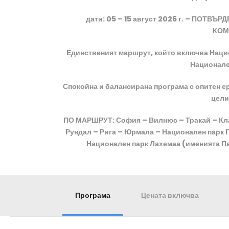
дати: 05 – 15 август 2026 г. – ПОТВ
КОМ
Единственият маршрут, който включва Нацио
Национале
Спокойна и балансирана програма с опитен е
цели
ПО МАРШРУТ: София – Вилнюс – Тракай – Кла
Рундал – Рига – Юрмала – Национален парк Г
Национален парк Лахемаа (именията Па
Програма
Цената включва