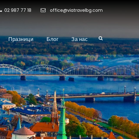
02 987 77 18
office@viatravelbg.com
Празници
Блог
За нас