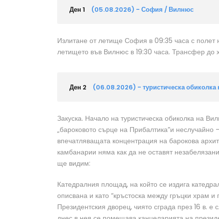
Ден 1
(05.08.2026) - София / Вилнюс
Излитане от летище София в 09:35 часа с полет н
летището във Вилнюс в 19:30 часа. Трансфер до 
Ден 2
(06.08.2026) - туристическа обиколка
Закуска. Начало на туристическа обиколка на В
„бароковото сърце на Прибалтика”и неслучайно –
впечатляващата концентрация на барокова архите
камбанарии няма как да не оставят незабелязани
ще видим:
Катедралния площад, на който се издига катедра
описвана и като “кръстоска между гръцки храм и 
Президентския дворец, чиято сграда през 16 в. е
днес в нея се помещава канцеларията на президе