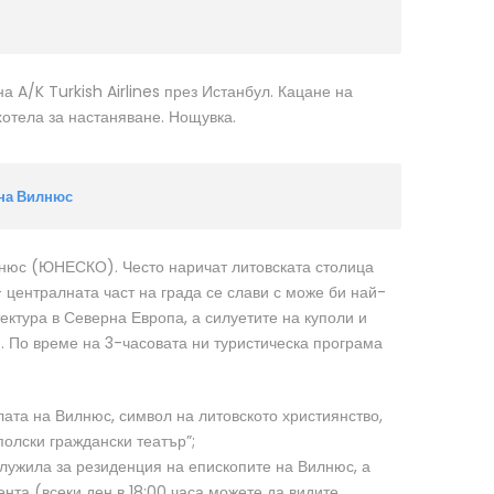
а A/K Turkish Airlines през Истанбул. Кацане на
хотела за настаняване. Нощувка.
 на Вилнюс
илнюс (ЮНЕСКО). Често наричат литовската столица
 централната част на града се слави с може би най-
ктура в Северна Европа, а силуетите на куполи и
. По време на 3-часовата ни туристическа програма
лата на Вилнюс, символ на литовското християнство,
полски граждански театър”;
 служила за резиденция на епископите на Вилнюс, а
нта (всеки ден в 18:00 часа можете да видите