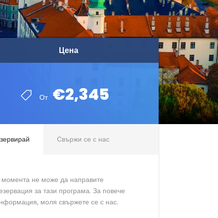
Цена
Цена
€2,345
€2,345
От
От
зервирай
Свържи се с нас
 момента не може да направите
езервация за тази програма. За повече
нформация, моля свържете се с нас.