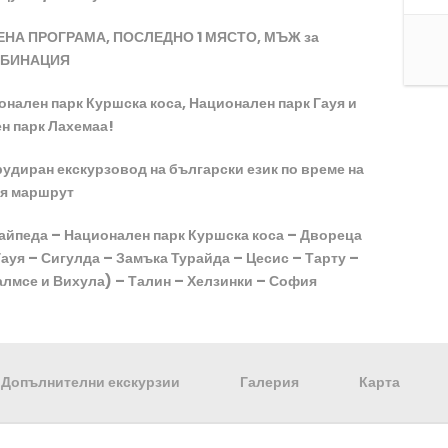
ЪРДЕНА ПРОГРАМА, ПОСЛЕДНО 1 МЯСТО, МЪЖ за
БИНАЦИЯ
нален парк Куршска коса, Национален парк Гауя и
н парк Лахемаа!
рудиран екскурзовод на български език по време на
я маршрут
йпеда – Национален парк Куршска коса – Двореца
ауя – Сигулда – Замъка Турайда – Цесис – Тарту –
лмсе и Вихула) – Талин – Хелзинки – София
Допълнителни екскурзии
Галерия
Карта