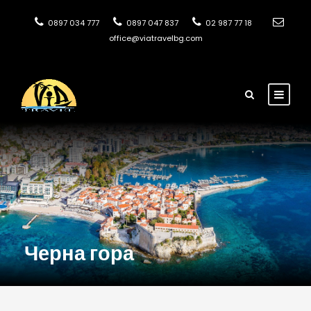
0897 034 777
0897 047 837
02 987 77 18
office@viatravelbg.com
Черна гора