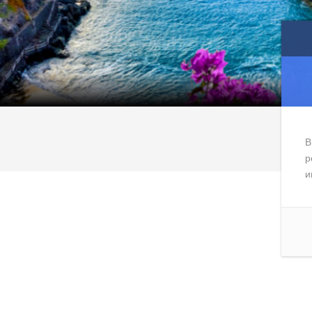
В
р
и