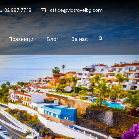
02 987 77 18
office@viatravelbg.com
Празници
Блог
За нас