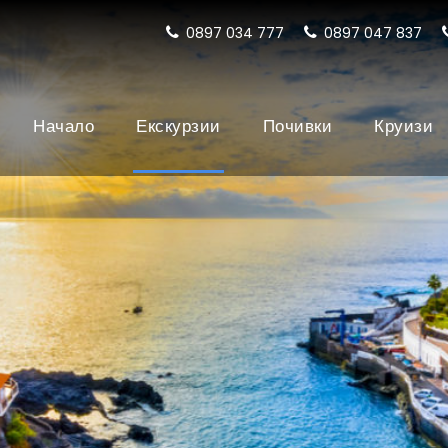
0897 034 777
0897 047 837
Начало
Екскурзии
Почивки
Круизи