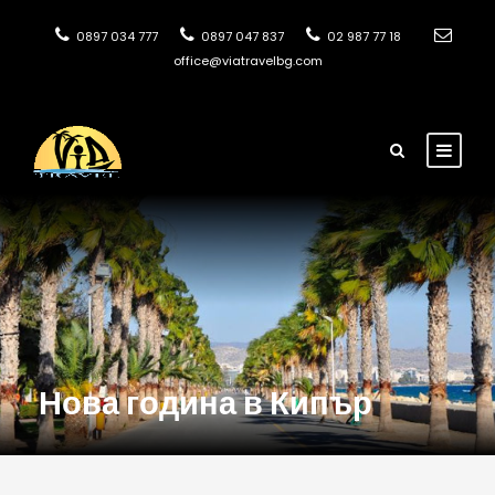
0897 034 777
0897 047 837
02 987 77 18
office@viatravelbg.com
Нова година в Кипър