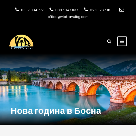
0897 034 777
0897 047 837
02 987 77 18
office@viatravelbg.com
Нова година в Босна