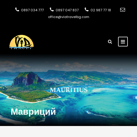
0897 034 777
0897 047 837
02 987 77 18
office@viatravelbg.com
Мавриций