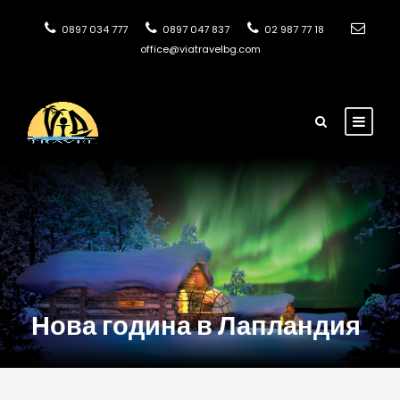
0897 034 777
0897 047 837
02 987 77 18
office@viatravelbg.com
Нова година в Лапландия