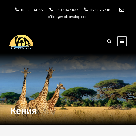
0897 034 777
0897 047 837
02 987 77 18
office@viatravelbg.com
Кения