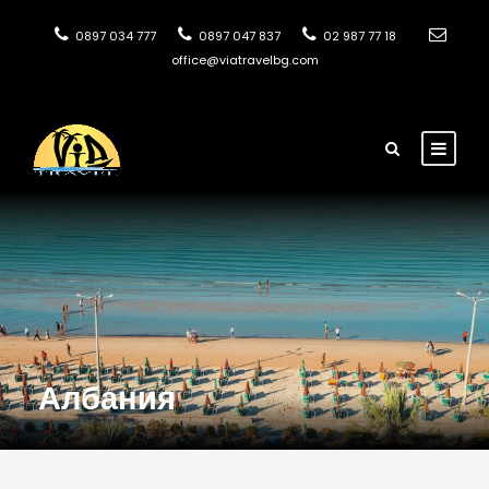
0897 034 777
0897 047 837
02 987 77 18
office@viatravelbg.com
Албания