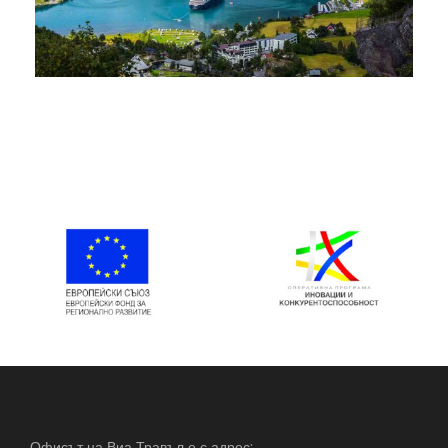
ЕКСКУРЗИЯ ДО СКАНДИНАВИЯ –
ДАНИЯ, ШВЕЦИЯ И НОРВЕГИЯ С
НОРВЕЖКИТЕ ФИОРДИ, ГРУПА С
ЕКСКУРЗОВОД НА БЪЛГАРСКИ –
ОЧАКВАЙТЕ ДАТА ЗА 2027 Г.
€3,295
Офисът на Виа Травъл е с адрес: