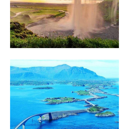
ЕКСКУРЗИЯ В ИСЛАНДИЯ – ЗЕМЯ
ОТВЪД РЕАЛНОСТТА, ПЪЛНА
ОБИКОЛНА ПРОГРАМА С ВОДАЧ НА
БЪЛГАРСКИ, УТВЪРДЕНА ПРОГРАМА,
ОЧАКВАЙТЕ ДАТА ЗА 2027 Г.
€4,655