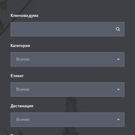
Ключова дума
Категория
Етикет
Дестинация