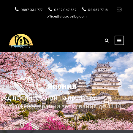
0897 034 777
0897 047 837
02 987 77 18
office@viatravelbg.com
Япония
сред нежните багри на пролетта
14-28.04.2027 - ранни записвания до 31.10.
5765
€
Цена от