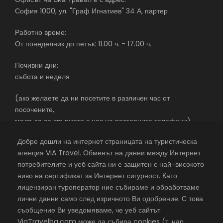
София 1000, ул. "Граф Игнатиев" 34 А, партер
Работно време:
От понеделник до петък: 11.00 ч. - 17.00 ч.
Почивни дни:
събота и неделя
(ако желаете да ни посетите в различен час от
посочените,
моля да се свържете с нас на по-горните телефони)
Добре дошли на интернет страницата на туристическа
агенция VIA Travel. Обменът на данни между Интернет
потребителите и уеб сайта ни е защитен с най-високото
екскурзии в чужбина със самолет – почивки в чужбина –
ниво на сертификат за Интернет сигурност. Като
почивки в чужбина 2026 – с една от най-добрите
лицензиран туроператор ние събираме и обработваме
туристически агенции
лични данни само след изричното Ви одобрение. С това
съобщение Ви уведомяваме, че уеб сайтът
©
VIA Travel
, всички права запазени,
Хостинг в Rax.bg
ViaTravelbg.com може да събира cookies (т. нар.