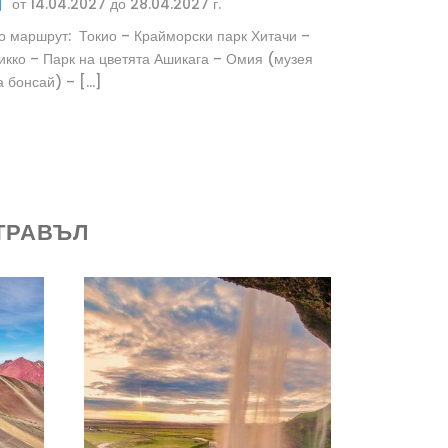
от 14.04.2027 до 28.04.2027 г.
о маршрут: Токио – Крайморски парк Хитачи –
икко – Парк на цветята Ашикага – Омия (музея
а бонсай) – […]
ТРАВЪЛ