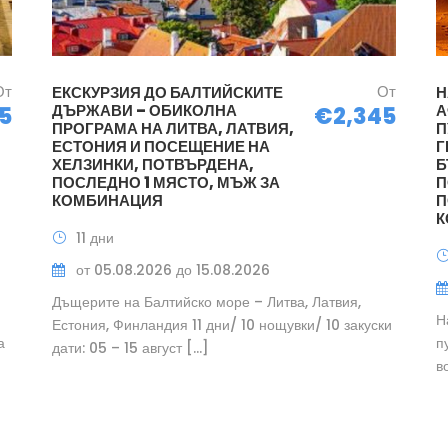
От
От
ЕКСКУРЗИЯ ДО БАЛТИЙСКИТЕ
Н
ДЪРЖАВИ – ОБИКОЛНА
А
5
€2,345
ПРОГРАМА НА ЛИТВА, ЛАТВИЯ,
П
ЕСТОНИЯ И ПОСЕЩЕНИЕ НА
Г
ХЕЛЗИНКИ, ПОТВЪРДЕНА,
Б
ПОСЛЕДНО 1 МЯСТО, МЪЖ ЗА
П
КОМБИНАЦИЯ
П
К
11 дни
от 05.08.2026 до 15.08.2026
Дъщерите на Балтийско море – Литва, Латвия,
Н
Естония, Финландия 11 дни/ 10 нощувки/ 10 закуски
а
п
дати: 05 – 15 август […]
в