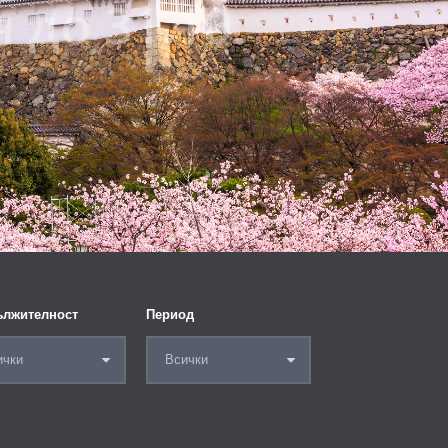
 до 31.10.
765
€
лжителност
Период