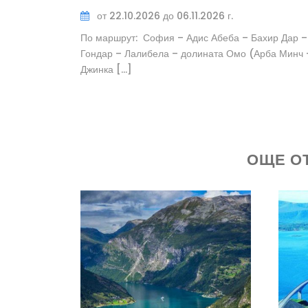
от 22.10.2026 до 06.11.2026 г.
По маршрут: София – Адис Абеба – Бахир Дар –
Гондар – Лалибела – долината Омо (Арба Минч 
Джинка […]
ОЩЕ О