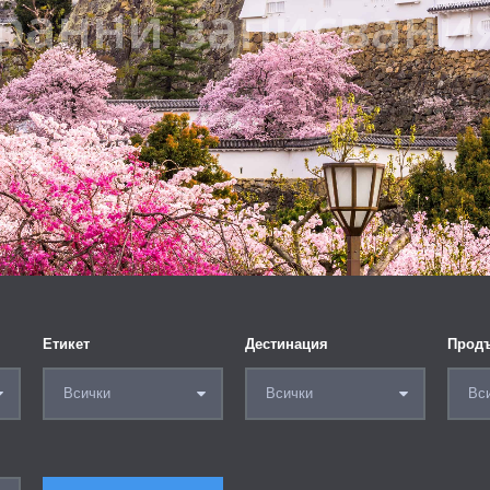
- ранни записвания
5
Цена от
Етикет
Дестинация
Продъ