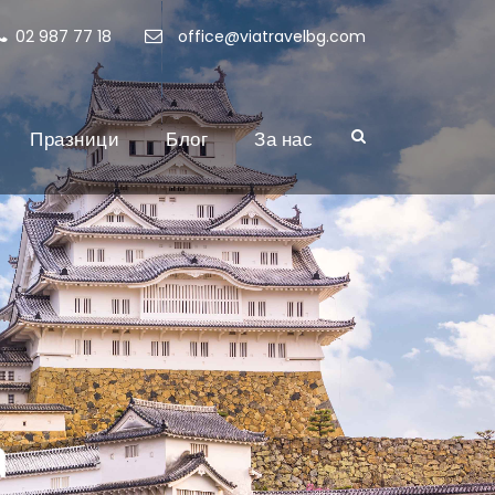
02 987 77 18
office@viatravelbg.com
Празници
Блог
За нас
а