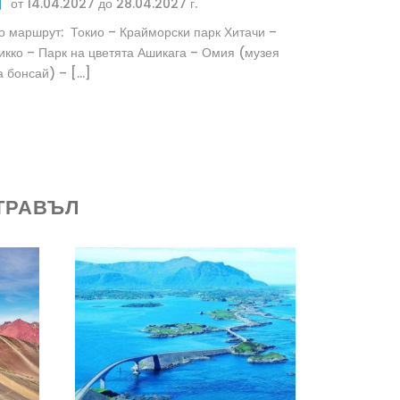
от 14.04.2027 до 28.04.2027 г.
о маршрут: Токио – Крайморски парк Хитачи –
икко – Парк на цветята Ашикага – Омия (музея
а бонсай) – […]
ТРАВЪЛ