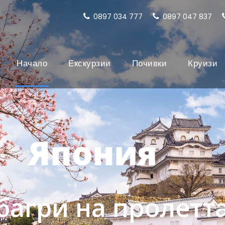
0897 034 777
0897 047 837
Начало
Екскурзии
Почивки
Круизи
Япония
багри на пролетт