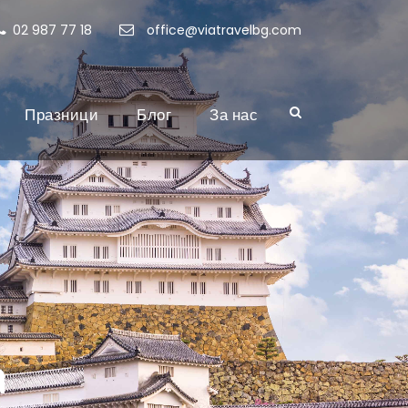
02 987 77 18
office@viatravelbg.com
Празници
Блог
За нас
а