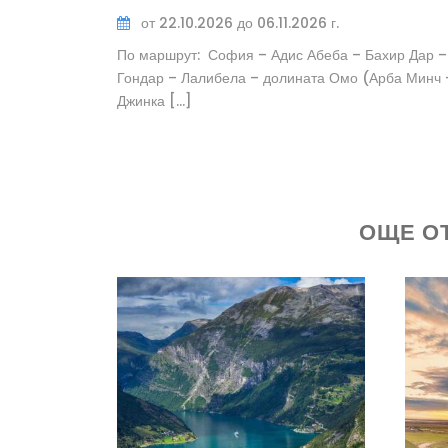
от 22.10.2026 до 06.11.2026 г.
По маршрут: София – Адис Абеба – Бахир Дар –
Гондар – Лалибела – долината Омо (Арба Минч 
Джинка […]
ОЩЕ О