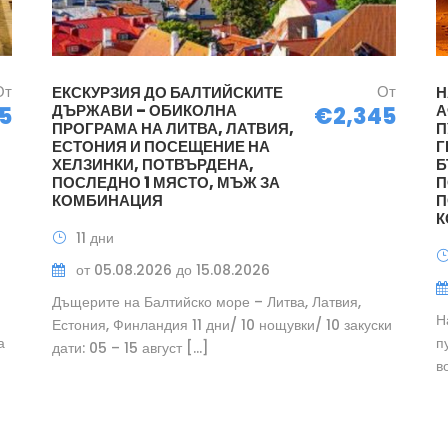
От
От
ЕКСКУРЗИЯ ДО БАЛТИЙСКИТЕ
Н
ДЪРЖАВИ – ОБИКОЛНА
А
5
€2,345
ПРОГРАМА НА ЛИТВА, ЛАТВИЯ,
П
ЕСТОНИЯ И ПОСЕЩЕНИЕ НА
Г
ХЕЛЗИНКИ, ПОТВЪРДЕНА,
Б
ПОСЛЕДНО 1 МЯСТО, МЪЖ ЗА
П
КОМБИНАЦИЯ
П
К
11 дни
от 05.08.2026 до 15.08.2026
Дъщерите на Балтийско море – Литва, Латвия,
Н
Естония, Финландия 11 дни/ 10 нощувки/ 10 закуски
а
п
дати: 05 – 15 август […]
в