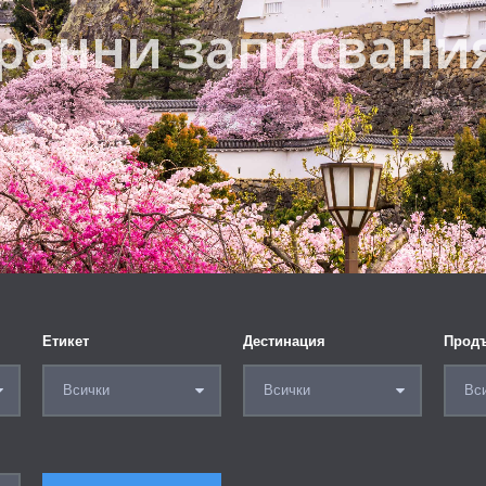
- ранни записвания
57
Цена от
Етикет
Дестинация
Продъ