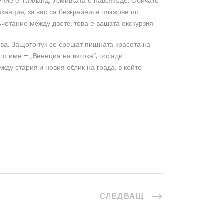
ение е Тайланд. Усмивката е навсякъде. Обичате
аканция, за вас са безкрайните плажове по
ъчетание между двете, това е вашата екскурзия.
сва. Защото тук се срещат пищната красота на
го име – „Венеция на изтока”, поради
ду стария и новия облик на града, в който
СЛЕДВАЩ