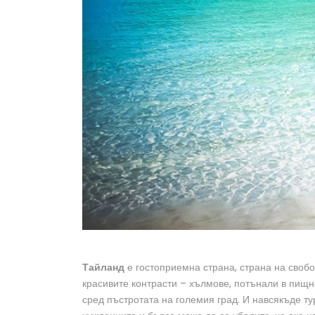
Тайланд
е гостоприемна страна, страна на свобо
красивите контрасти – хълмове, потънали в пищн
сред пъстротата на големия град. И навсякъде ту