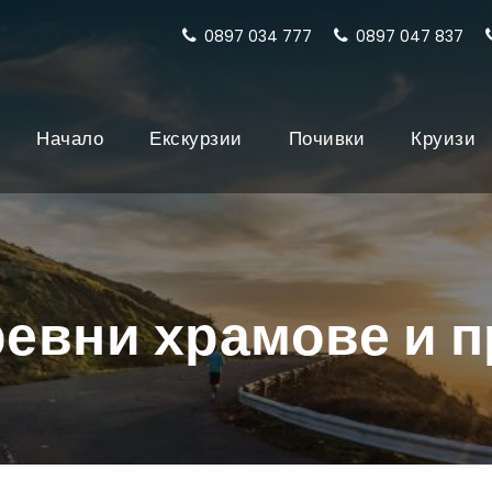
0897 034 777
0897 047 837
Начало
Екскурзии
Почивки
Круизи
ревни храмове и 