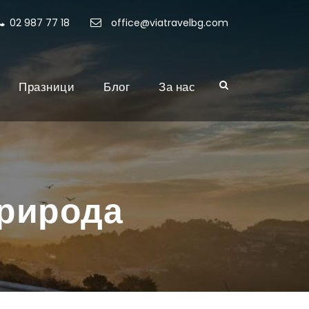
02 987 77 18
office@viatravelbg.com
Празници
Блог
За нас
природа