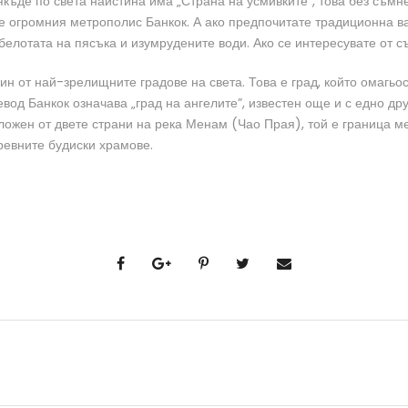
якъде по света наистина има „Страна на усмивките”, това без съмн
 е огромния метрополис Банкок. А ако предпочитате традиционна в
 белотата на пясъка и изумрудените води. Ако се интересувате от с
н от най-зрелищните градове на света. Това е град, който омагьо
вод Банкок означава „град на ангелите”, известен още и с едно дру
ожен от двете страни на река Менам (Чао Прая), той е граница меж
ревните будиски храмове.