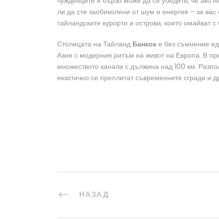
чужденците и бързо може да се убедите, че ако н
ли да сте заобиколени от шум и енергия – за вас
тайландските курорти и острови, които омайват с
Столицата на Тайланд
Банкок
е без съмнение еди
Азия с модерния ритъм на живот на Европа. В пре
множеството канали с дължина над 100 км. Разпол
екзотично се преплитат съвременните сгради и д
НАЗАД