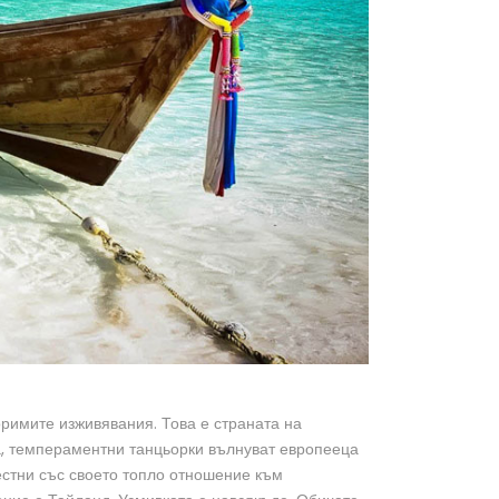
оримите изживявания. Това е страната на
да, темпераментни танцьорки вълнуват европееца
естни със своето топло отношение към