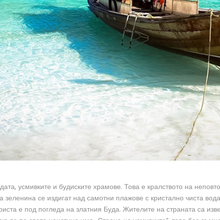
дата, усмивките и будиските храмове. Това е кралството на неповт
а зеленина се издигат над самотни плажове с кристално чиста во
риста е под погледа на златния Буда.
Жителите на страната са изв